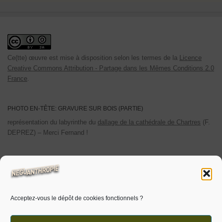
Ce(tte) œuvre est mise à disposition selon les termes de la
Licence
Creative Commons Attribution - Partage dans les Mêmes Conditions 2.0
France
.
PHOTO EN-TÊTE: GRAVURE SUR BOIS (PARTIE)
représentation du labyrinthe du
dallage de la cathédrale de Chartres
(F.
DEPREZ) – Merci Fernand !
POLITIQUE DE CONFIDENTIALITÉ
Les cookies utilisés sont limités aux cookies personnels. Les
statistiques de visites sont auto-hébergées.
Acceptez-vous le dépôt de cookies fonctionnels ?
Pour plus d’informations
cliquer ici.
Voir aussi ‘
politique de cookies
‘.