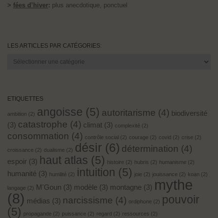
>
fées d’hiver
:
plus anecdotique, ponctuel
LES ARTICLES PAR CATÉGORIES:
Les
articles
par
catégories:
ETIQUETTES
angoisse
(5)
autoritarisme
(4)
biodiversité
ambition
(2)
catastrophe
(4)
(3)
climat
(3)
complexité
(2)
consommation
(4)
contrôle social
(2)
courage
(2)
covid
(2)
crise
(2)
désir
(6)
détermination
(4)
croissance
(2)
dualisme
(2)
haut atlas
(5)
espoir
(3)
histoire
(2)
hubris
(2)
humanisme
(2)
intuition
(5)
humanité
(3)
humilité
(2)
joie
(2)
jouissance
(2)
koan
(2)
mythe
M'Goun
(3)
modèle
(3)
montagne
(3)
langage
(2)
(8)
pouvoir
narcissisme
(4)
médias
(3)
ordiphone
(2)
(5)
propagande
(2)
puissance
(2)
regard
(2)
ressources
(2)