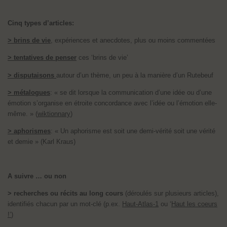
Cinq types d’articles:
> brins de vie
, expériences et anecdotes, plus ou moins commentées
> tentatives de penser
ces ‘brins de vie’
> disputaisons
autour d’un thème, un peu à la manière d’un Rutebeuf
> métalogues
: « se dit lorsque la communication d’une idée ou d’une
émotion s’organise en étroite concordance avec l’idée ou l’émotion elle-
même. » (
wiktionnary
)
> aphorismes
: « Un aphorisme est soit une demi-vérité soit une vérité
et demie » (Karl Kraus)
A suivre … ou non
> recherches ou récits au long cours
(déroulés sur plusieurs articles),
identifiés chacun par un mot-clé (p.ex.
Haut-Atlas-1
ou ‘
Haut les coeurs
!’
)