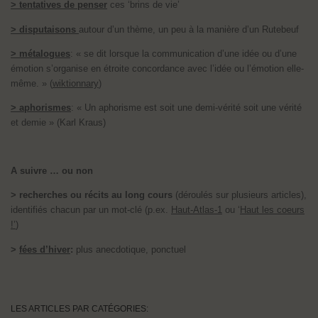
> tentatives de penser
ces ‘brins de vie’
> disputaisons
autour d’un thème, un peu à la manière d’un Rutebeuf
> métalogues
: « se dit lorsque la communication d’une idée ou d’une
émotion s’organise en étroite concordance avec l’idée ou l’émotion elle-
même. » (
wiktionnary
)
> aphorismes
: « Un aphorisme est soit une demi-vérité soit une vérité
et demie » (Karl Kraus)
A suivre … ou non
> recherches ou récits au long cours
(déroulés sur plusieurs articles),
identifiés chacun par un mot-clé (p.ex.
Haut-Atlas-1
ou ‘
Haut les coeurs
!’
)
>
fées d’hiver
:
plus anecdotique, ponctuel
LES ARTICLES PAR CATÉGORIES: