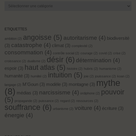
Les
articles
par
catégories:
ETIQUETTES
angoisse
(5)
autoritarisme
(4)
biodiversité
ambition
(2)
catastrophe
(4)
(3)
climat
(3)
complexité
(2)
consommation
(4)
contrôle social
(2)
courage
(2)
covid
(2)
crise
(2)
désir
(6)
détermination
(4)
croissance
(2)
dualisme
(2)
haut atlas
(5)
espoir
(3)
histoire
(2)
hubris
(2)
humanisme
(2)
intuition
(5)
humanité
(3)
humilité
(2)
joie
(2)
jouissance
(2)
koan
(2)
mythe
M'Goun
(3)
modèle
(3)
montagne
(3)
langage
(2)
(8)
pouvoir
narcissisme
(4)
médias
(3)
ordiphone
(2)
(5)
propagande
(2)
puissance
(2)
regard
(2)
ressources
(2)
souffrance
(6)
voiture
(4)
écriture
(3)
urbanisme
(2)
énergie
(4)