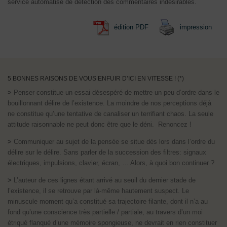
service automatisé de détection des commentaires indésirables.
édition PDF
impression
5 BONNES RAISONS DE VOUS ENFUIR D’ICI EN VITESSE ! (*)
>
Penser constitue un essai désespéré de mettre un peu d’ordre dans le
bouillonnant délire de l’existence. La moindre de nos perceptions déjà
ne constitue qu’une tentative de canaliser un terrifiant chaos. La seule
attitude raisonnable ne peut donc être que le déni. Renoncez !
>
Communiquer au sujet de la pensée se situe dès lors dans l’ordre du
délire sur le délire. Sans parler de la succession des filtres: signaux
électriques, impulsions, clavier, écran, … Alors, à quoi bon continuer ?
>
L’auteur de ces lignes étant arrivé au seuil du dernier stade de
l’existence, il se retrouve par là-même hautement suspect. Le
minuscule moment qu’a constitué sa trajectoire filante, dont il n’a au
fond qu’une conscience très partielle / partiale, au travers d’un moi
étriqué flanqué d’une mémoire spongieuse, ne devrait en rien constituer