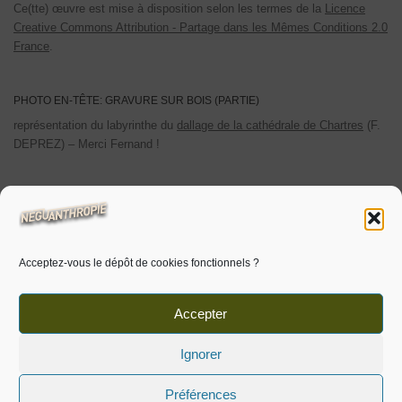
Ce(tte) œuvre est mise à disposition selon les termes de la
Licence
Creative Commons Attribution - Partage dans les Mêmes Conditions 2.0
France
.
PHOTO EN-TÊTE: GRAVURE SUR BOIS (PARTIE)
représentation du labyrinthe du
dallage de la cathédrale de Chartres
(F.
DEPREZ) – Merci Fernand !
POLITIQUE DE CONFIDENTIALITÉ
Les cookies utilisés sont limités aux cookies personnels. Les
statistiques de visites sont auto-hébergées.
Acceptez-vous le dépôt de cookies fonctionnels ?
Pour plus d’informations
cliquer ici.
Voir aussi ‘
politique de cookies
‘.
Accepter
Ignorer
Préférences