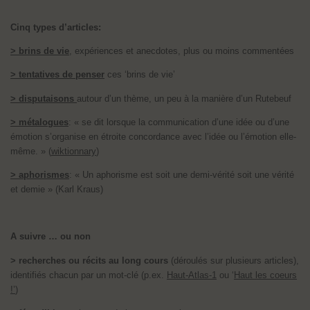
Cinq types d’articles:
> brins de vie
, expériences et anecdotes, plus ou moins commentées
> tentatives de penser
ces ‘brins de vie’
> disputaisons
autour d’un thème, un peu à la manière d’un Rutebeuf
> métalogues
: « se dit lorsque la communication d’une idée ou d’une
émotion s’organise en étroite concordance avec l’idée ou l’émotion elle-
même. » (
wiktionnary
)
> aphorismes
: « Un aphorisme est soit une demi-vérité soit une vérité
et demie » (Karl Kraus)
A suivre … ou non
> recherches ou récits au long cours
(déroulés sur plusieurs articles),
identifiés chacun par un mot-clé (p.ex.
Haut-Atlas-1
ou ‘
Haut les coeurs
!’
)