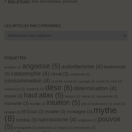
>
fées d’hiver
:
plus anecdotique, ponctuel
LES ARTICLES PAR CATÉGORIES:
Les
articles
par
catégories:
ETIQUETTES
angoisse
(5)
autoritarisme
(4)
biodiversité
ambition
(2)
catastrophe
(4)
(3)
climat
(3)
complexité
(2)
consommation
(4)
contrôle social
(2)
courage
(2)
covid
(2)
crise
(2)
désir
(6)
détermination
(4)
croissance
(2)
dualisme
(2)
haut atlas
(5)
espoir
(3)
histoire
(2)
hubris
(2)
humanisme
(2)
intuition
(5)
humanité
(3)
humilité
(2)
joie
(2)
jouissance
(2)
koan
(2)
mythe
M'Goun
(3)
modèle
(3)
montagne
(3)
langage
(2)
(8)
pouvoir
narcissisme
(4)
médias
(3)
ordiphone
(2)
(5)
propagande
(2)
puissance
(2)
regard
(2)
ressources
(2)