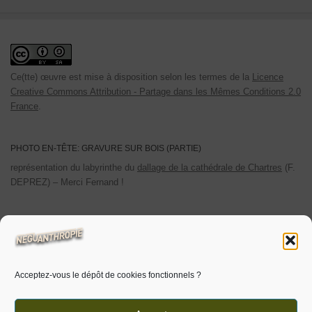
Ce(tte) œuvre est mise à disposition selon les termes de la
Licence
Creative Commons Attribution - Partage dans les Mêmes Conditions 2.0
France
.
PHOTO EN-TÊTE: GRAVURE SUR BOIS (PARTIE)
représentation du labyrinthe du
dallage de la cathédrale de Chartres
(F.
DEPREZ) – Merci Fernand !
POLITIQUE DE CONFIDENTIALITÉ
Les cookies utilisés sont limités aux cookies personnels. Les
statistiques de visites sont auto-hébergées.
Acceptez-vous le dépôt de cookies fonctionnels ?
Pour plus d’informations
cliquer ici.
Voir aussi ‘
politique de cookies
‘.