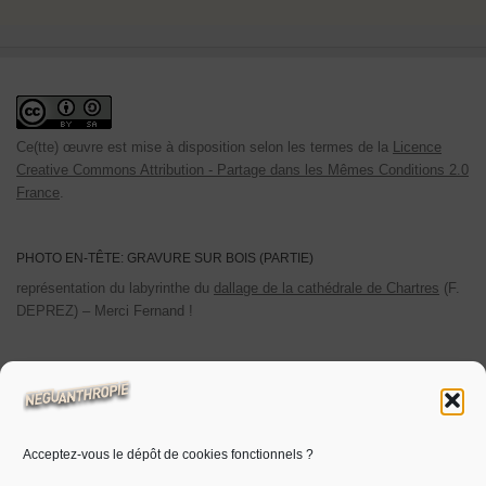
Ce(tte) œuvre est mise à disposition selon les termes de la
Licence
Creative Commons Attribution - Partage dans les Mêmes Conditions 2.0
France
.
PHOTO EN-TÊTE: GRAVURE SUR BOIS (PARTIE)
représentation du labyrinthe du
dallage de la cathédrale de Chartres
(F.
DEPREZ) – Merci Fernand !
POLITIQUE DE CONFIDENTIALITÉ
Les cookies utilisés sont limités aux cookies personnels. Les
statistiques de visites sont auto-hébergées.
Acceptez-vous le dépôt de cookies fonctionnels ?
Pour plus d’informations
cliquer ici.
Voir aussi ‘
politique de cookies
‘.