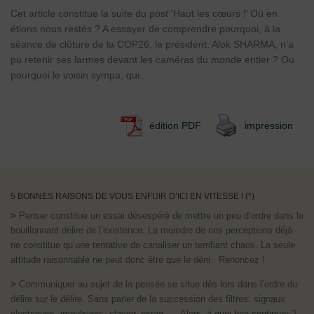
Cet article constitue la suite du post ‘Haut les cœurs !’ Où en
étions nous restés ? A essayer de comprendre pourquoi, à la
séance de clôture de la COP26, le président, Alok SHARMA, n’a
pu retenir ses larmes devant les caméras du monde entier ? Ou
pourquoi le voisin sympa, qui...
édition PDF
impression
5 BONNES RAISONS DE VOUS ENFUIR D’ICI EN VITESSE ! (*)
>
Penser constitue un essai désespéré de mettre un peu d’ordre dans le
bouillonnant délire de l’existence. La moindre de nos perceptions déjà
ne constitue qu’une tentative de canaliser un terrifiant chaos. La seule
attitude raisonnable ne peut donc être que le déni. Renoncez !
>
Communiquer au sujet de la pensée se situe dès lors dans l’ordre du
délire sur le délire. Sans parler de la succession des filtres: signaux
électriques, impulsions, clavier, écran, … Alors, à quoi bon continuer ?