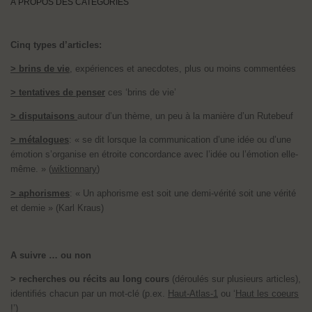
À PROPOS DES CATÉGORIES
Cinq types d’articles:
> brins de vie
, expériences et anecdotes, plus ou moins commentées
> tentatives de penser
ces ‘brins de vie’
> disputaisons
autour d’un thème, un peu à la manière d’un Rutebeuf
> métalogues
: « se dit lorsque la communication d’une idée ou d’une
émotion s’organise en étroite concordance avec l’idée ou l’émotion elle-
même. » (
wiktionnary
)
> aphorismes
: « Un aphorisme est soit une demi-vérité soit une vérité
et demie » (Karl Kraus)
A suivre … ou non
> recherches ou récits au long cours
(déroulés sur plusieurs articles),
identifiés chacun par un mot-clé (p.ex.
Haut-Atlas-1
ou ‘
Haut les coeurs
!’
)