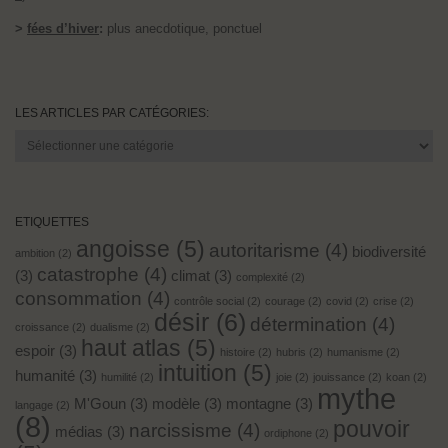
>
fées d’hiver
:
plus anecdotique, ponctuel
LES ARTICLES PAR CATÉGORIES:
Les
articles
par
catégories:
ETIQUETTES
angoisse
(5)
autoritarisme
(4)
biodiversité
ambition
(2)
catastrophe
(4)
(3)
climat
(3)
complexité
(2)
consommation
(4)
contrôle social
(2)
courage
(2)
covid
(2)
crise
(2)
désir
(6)
détermination
(4)
croissance
(2)
dualisme
(2)
haut atlas
(5)
espoir
(3)
histoire
(2)
hubris
(2)
humanisme
(2)
intuition
(5)
humanité
(3)
humilité
(2)
joie
(2)
jouissance
(2)
koan
(2)
mythe
M'Goun
(3)
modèle
(3)
montagne
(3)
langage
(2)
(8)
pouvoir
narcissisme
(4)
médias
(3)
ordiphone
(2)