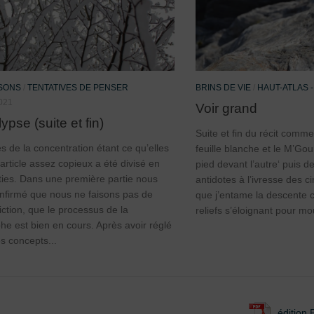
ISONS
/
TENTATIVES DE PENSER
BRINS DE VIE
/
HAUT-ATLAS -
021
Voir grand
pse (suite et fin)
Suite et fin du récit comm
es de la concentration étant ce qu’elles
feuille blanche et le M’Gou
 article assez copieux a été divisé en
pied devant l’autre‘ puis 
ties. Dans une première partie nous
antidotes à l’ivresse des c
nfirmé que nous ne faisons pas de
que j’entame la descente 
iction, que le processus de la
reliefs s’éloignant pour mo
he est bien en cours. Après avoir réglé
es concepts...
édition