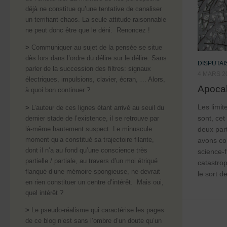
déjà ne constitue qu’une tentative de canaliser
un terrifiant chaos. La seule attitude raisonnable
ne peut donc être que le déni. Renoncez !
>
Communiquer au sujet de la pensée se situe
dès lors dans l’ordre du délire sur le délire. Sans
DISPUTA
parler de la succession des filtres: signaux
4 MARS 2
électriques, impulsions, clavier, écran, … Alors,
Apocaly
à quoi bon continuer ?
Les limit
>
L’auteur de ces lignes étant arrivé au seuil du
sont, cet
dernier stade de l’existence, il se retrouve par
là-même hautement suspect. Le minuscule
deux par
moment qu’a constitué sa trajectoire filante,
avons co
dont il n’a au fond qu’une conscience très
science-f
partielle / partiale, au travers d’un moi étriqué
catastrop
flanqué d’une mémoire spongieuse, ne devrait
le sort d
en rien constituer un centre d’intérêt. Mais oui,
quel intérêt ?
>
Le pseudo-réalisme qui caractérise les pages
de ce blog n’est sans l’ombre d’un doute qu’un