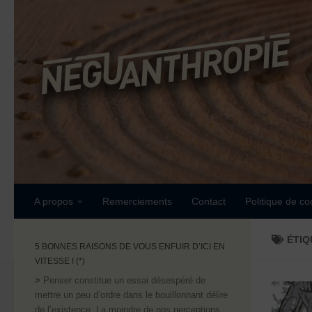
Skip to content
A propos
Remerciements
Contact
Politique de co
ÉTIQ
5 BONNES RAISONS DE VOUS ENFUIR D’ICI EN
VITESSE ! (*)
>
Penser constitue un essai désespéré de
mettre un peu d’ordre dans le bouillonnant délire
de l’existence. La moindre de nos perceptions