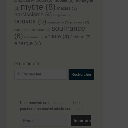
M'Goun
(3)
modèle
(3)
montagne
langage
(2)
mythe
(8)
(3)
médias
(3)
narcissisme
(4)
ordiphone
(2)
pouvoir
(5)
propagande
(2)
puissance
(2)
souffrance
regard
(2)
ressources
(2)
(6)
voiture
(4)
écriture
(3)
urbanisme
(2)
énergie
(4)
RECHERCHER
Rechercher :
Pour recevoir un message lors de la
parution d'un nouvel article sur ce blog