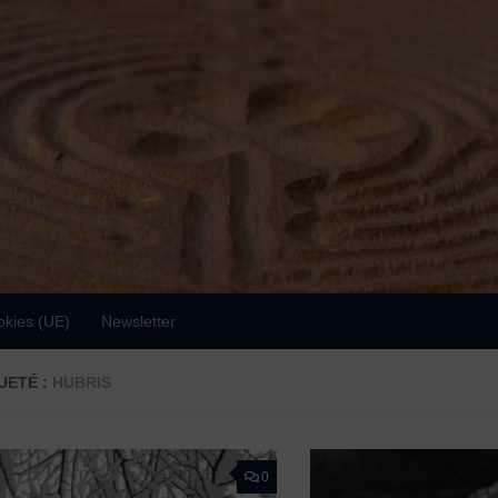
okies (UE)
Newsletter
UETÉ :
HUBRIS
0