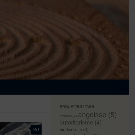
ETIQUETTES / TAGS
angoisse
(5)
ambition
(2)
autoritarisme
(4)
biodiversité
(3)
1