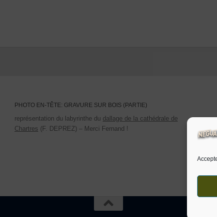
PHOTO EN-TÊTE: GRAVURE SUR BOIS (PARTIE)
représentation du labyrinthe du
dallage de la cathédrale de
Chartres
(F. DEPREZ) – Merci Fernand !
Accepte