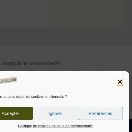
POLITIQUE DE CONFIDENTIALITÉ
Les cookies utilisés sont limités aux cookies personnels. Les
statistiques de visites sont auto-hébergées.
Pour plus d’informations
cliquer ici.
Voir aussi ‘
politique de
cookies
‘.
z-vous le dépôt de cookies fonctionnels ?
Accepter
Ignorer
Préférences
Politique de cookies
Politique de confidentialité