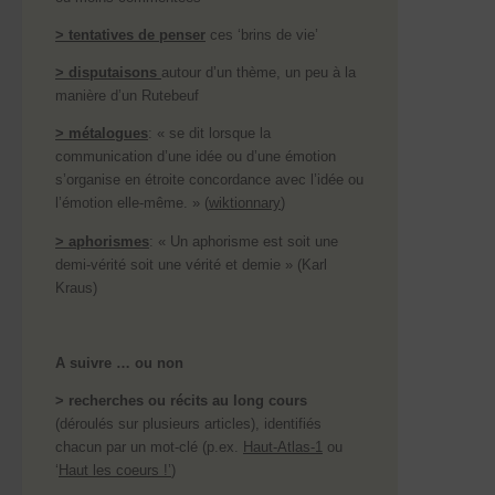
> tentatives de penser
ces ‘brins de vie’
> disputaisons
autour d’un thème, un peu à la
manière d’un Rutebeuf
> métalogues
: « se dit lorsque la
communication d’une idée ou d’une émotion
s’organise en étroite concordance avec l’idée ou
l’émotion elle-même. » (
wiktionnary
)
> aphorismes
: « Un aphorisme est soit une
demi-vérité soit une vérité et demie » (Karl
Kraus)
A suivre … ou non
> recherches ou récits au long cours
(déroulés sur plusieurs articles), identifiés
chacun par un mot-clé (p.ex.
Haut-Atlas-1
ou
‘
Haut les coeurs !’
)