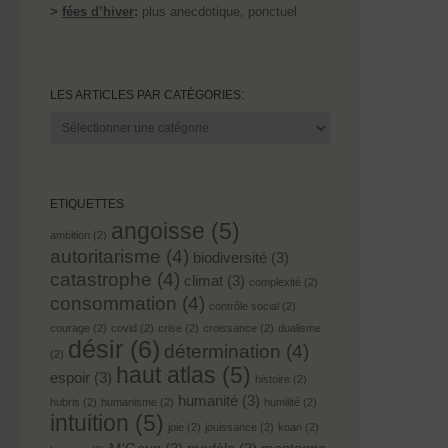
>
fées d’hiver
:
plus anecdotique, ponctuel
LES ARTICLES PAR CATÉGORIES:
Les
articles
par
catégories:
ETIQUETTES
angoisse
(5)
ambition
(2)
autoritarisme
(4)
biodiversité
(3)
catastrophe
(4)
climat
(3)
complexité
(2)
consommation
(4)
contrôle social
(2)
courage
(2)
covid
(2)
crise
(2)
croissance
(2)
dualisme
désir
(6)
détermination
(4)
(2)
haut atlas
(5)
espoir
(3)
histoire
(2)
humanité
(3)
hubris
(2)
humanisme
(2)
humilité
(2)
intuition
(5)
joie
(2)
jouissance
(2)
koan
(2)