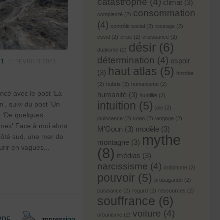
catastrophe
(4)
climat
(3)
consommation
complexité
(2)
(4)
contrôle social
(2)
courage
(2)
covid
(2)
crise
(2)
croissance
(2)
désir
(6)
dualisme
(2)
détermination
(4)
espoir
 1
11 FÉVRIER 2021
haut atlas
(5)
(3)
histoire
(2)
hubris
(2)
humanisme
(2)
encé avec le post ‘La
humanité
(3)
humilité
(2)
intuition
(5)
n‘, suivi du post ‘Un
joie
(2)
de ‘De quelques
jouissance
(2)
koan
(2)
langage
(2)
imes‘ Face à moi alors
M'Goun
(3)
modèle
(3)
mythe
côté sud, une mer de
montagne
(3)
urir en vagues...
(8)
médias
(3)
narcissisme
(4)
ordiphone
(2)
pouvoir
(5)
propagande
(2)
puissance
(2)
regard
(2)
ressources
(2)
souffrance
(6)
voiture
(4)
urbanisme
(2)
 PDF
impression