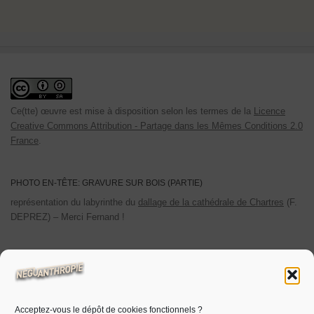
Ce(tte) œuvre est mise à disposition selon les termes de la
Licence
Creative Commons Attribution - Partage dans les Mêmes Conditions 2.0
France
.
PHOTO EN-TÊTE: GRAVURE SUR BOIS (PARTIE)
représentation du labyrinthe du
dallage de la cathédrale de Chartres
(F.
DEPREZ) – Merci Fernand !
POLITIQUE DE CONFIDENTIALITÉ
Les cookies utilisés sont limités aux cookies personnels. Les
statistiques de visites sont auto-hébergées.
Acceptez-vous le dépôt de cookies fonctionnels ?