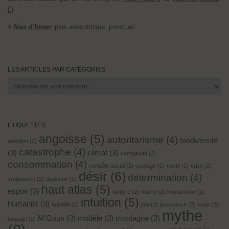
!’
)
>
fées d’hiver
:
plus anecdotique, ponctuel
LES ARTICLES PAR CATÉGORIES:
Les
articles
par
catégories:
ETIQUETTES
angoisse
(5)
autoritarisme
(4)
biodiversité
ambition
(2)
catastrophe
(4)
(3)
climat
(3)
complexité
(2)
consommation
(4)
contrôle social
(2)
courage
(2)
covid
(2)
crise
(2)
désir
(6)
détermination
(4)
croissance
(2)
dualisme
(2)
haut atlas
(5)
espoir
(3)
histoire
(2)
hubris
(2)
humanisme
(2)
intuition
(5)
humanité
(3)
humilité
(2)
joie
(2)
jouissance
(2)
koan
(2)
mythe
M'Goun
(3)
modèle
(3)
montagne
(3)
langage
(2)