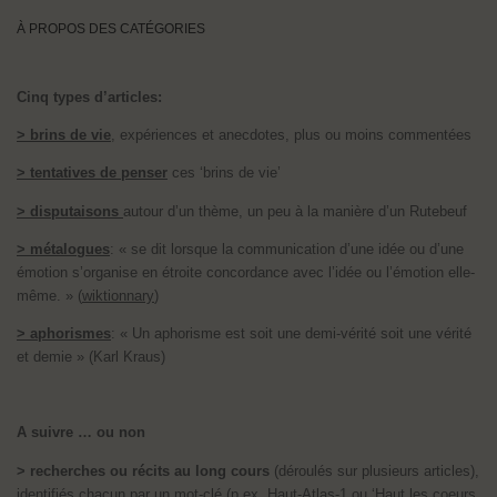
À PROPOS DES CATÉGORIES
Cinq types d’articles:
> brins de vie
, expériences et anecdotes, plus ou moins commentées
> tentatives de penser
ces ‘brins de vie’
> disputaisons
autour d’un thème, un peu à la manière d’un Rutebeuf
> métalogues
: « se dit lorsque la communication d’une idée ou d’une
émotion s’organise en étroite concordance avec l’idée ou l’émotion elle-
même. » (
wiktionnary
)
> aphorismes
: « Un aphorisme est soit une demi-vérité soit une vérité
et demie » (Karl Kraus)
A suivre … ou non
> recherches ou récits au long cours
(déroulés sur plusieurs articles),
identifiés chacun par un mot-clé (p.ex.
Haut-Atlas-1
ou ‘
Haut les coeurs