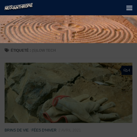
Skip to content
ÉTIQUETÉ :
(S)LOW TECH
4
BRINS DE VIE
/
FÉES D'HIVER
2 AVRIL 2021