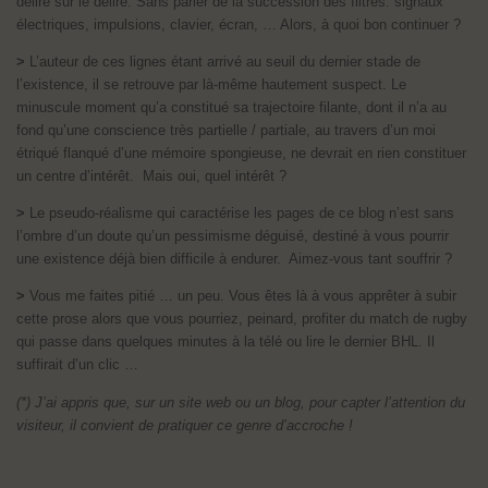
délire sur le délire. Sans parler de la succession des filtres: signaux
électriques, impulsions, clavier, écran, … Alors, à quoi bon continuer ?
>
L’auteur de ces lignes étant arrivé au seuil du dernier stade de
l’existence, il se retrouve par là-même hautement suspect. Le
minuscule moment qu’a constitué sa trajectoire filante, dont il n’a au
fond qu’une conscience très partielle / partiale, au travers d’un moi
étriqué flanqué d’une mémoire spongieuse, ne devrait en rien constituer
un centre d’intérêt. Mais oui, quel intérêt ?
>
Le pseudo-réalisme qui caractérise les pages de ce blog n’est sans
l’ombre d’un doute qu’un pessimisme déguisé, destiné à vous pourrir
une existence déjà bien difficile à endurer. Aimez-vous tant souffrir ?
>
Vous me faites pitié … un peu. Vous êtes là à vous apprêter à subir
cette prose alors que vous pourriez, peinard, profiter du match de rugby
qui passe dans quelques minutes à la télé ou lire le dernier BHL. Il
suffirait d’un clic …
(*) J’ai appris que, sur un site web ou un blog, pour capter l’attention du
visiteur, il convient de pratiquer ce genre d’accroche !