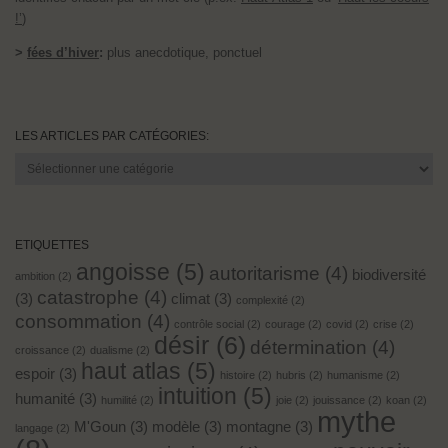
!’
)
>
fées d’hiver
:
plus anecdotique, ponctuel
LES ARTICLES PAR CATÉGORIES:
Les
articles
par
catégories:
ETIQUETTES
angoisse
(5)
autoritarisme
(4)
biodiversité
ambition
(2)
catastrophe
(4)
(3)
climat
(3)
complexité
(2)
consommation
(4)
contrôle social
(2)
courage
(2)
covid
(2)
crise
(2)
désir
(6)
détermination
(4)
croissance
(2)
dualisme
(2)
haut atlas
(5)
espoir
(3)
histoire
(2)
hubris
(2)
humanisme
(2)
intuition
(5)
humanité
(3)
humilité
(2)
joie
(2)
jouissance
(2)
koan
(2)
mythe
M'Goun
(3)
modèle
(3)
montagne
(3)
langage
(2)