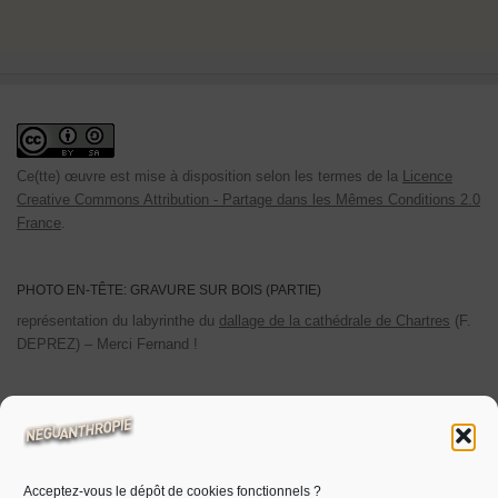
Ce(tte) œuvre est mise à disposition selon les termes de la
Licence
Creative Commons Attribution - Partage dans les Mêmes Conditions 2.0
France
.
PHOTO EN-TÊTE: GRAVURE SUR BOIS (PARTIE)
représentation du labyrinthe du
dallage de la cathédrale de Chartres
(F.
DEPREZ) – Merci Fernand !
POLITIQUE DE CONFIDENTIALITÉ
Les cookies utilisés sont limités aux cookies personnels. Les
statistiques de visites sont auto-hébergées.
Acceptez-vous le dépôt de cookies fonctionnels ?