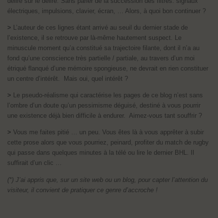
délire sur le délire. Sans parler de la succession des filtres: signaux
électriques, impulsions, clavier, écran, … Alors, à quoi bon continuer ?
>
L’auteur de ces lignes étant arrivé au seuil du dernier stade de
l’existence, il se retrouve par là-même hautement suspect. Le
minuscule moment qu’a constitué sa trajectoire filante, dont il n’a au
fond qu’une conscience très partielle / partiale, au travers d’un moi
étriqué flanqué d’une mémoire spongieuse, ne devrait en rien constituer
un centre d’intérêt. Mais oui, quel intérêt ?
>
Le pseudo-réalisme qui caractérise les pages de ce blog n’est sans
l’ombre d’un doute qu’un pessimisme déguisé, destiné à vous pourrir
une existence déjà bien difficile à endurer. Aimez-vous tant souffrir ?
>
Vous me faites pitié … un peu. Vous êtes là à vous apprêter à subir
cette prose alors que vous pourriez, peinard, profiter du match de rugby
qui passe dans quelques minutes à la télé ou lire le dernier BHL. Il
suffirait d’un clic …
(*) J’ai appris que, sur un site web ou un blog, pour capter l’attention du
visiteur, il convient de pratiquer ce genre d’accroche !