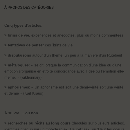
À PROPOS DES CATÉGORIES
Cinq types d’articles:
> brins de vie
, expériences et anecdotes, plus ou moins commentées
> tentatives de penser
ces ‘brins de vie’
> disputaisons
autour d’un thème, un peu à la manière d’un Rutebeuf
> métalogues
: « se dit lorsque la communication d’une idée ou d’une
émotion s’organise en étroite concordance avec l’idée ou l’émotion elle-
même. » (
wiktionnary
)
> aphorismes
: « Un aphorisme est soit une demi-vérité soit une vérité
et demie » (Karl Kraus)
A suivre … ou non
> recherches ou récits au long cours
(déroulés sur plusieurs articles),
identifiés chacun par un mot-clé (p.ex.
Haut-Atlas-1
ou ‘
Haut les coeurs