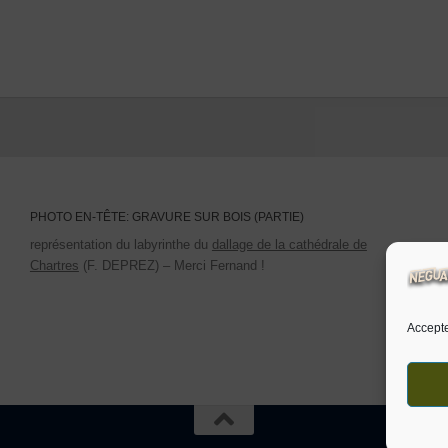
PHOTO EN-TÊTE: GRAVURE SUR BOIS (PARTIE)
représentation du labyrinthe du
dallage de la cathédrale de
Chartres
(F. DEPREZ) – Merci Fernand !
Accepte