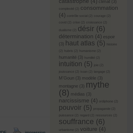
catastrophe
(4)
climat
(3)
consommation
complexité
(2)
(4)
contrôle social
(2)
courage
(2)
covid
(2)
crise
(2)
croissance
(2)
désir
(6)
dualisme
(2)
détermination
(4)
espoir
haut atlas
(5)
(3)
histoire
(2)
hubris
(2)
humanisme
(2)
humanité
(3)
humilité
(2)
intuition
(5)
joie
(2)
jouissance
(2)
koan
(2)
langage
(2)
M'Goun
(3)
modèle
(3)
mythe
montagne
(3)
(8)
médias
(3)
narcissisme
(4)
ordiphone
(2)
pouvoir
(5)
propagande
(2)
puissance
(2)
regard
(2)
ressources
(2)
souffrance
(6)
voiture
(4)
urbanisme
(2)
 PDF
impression