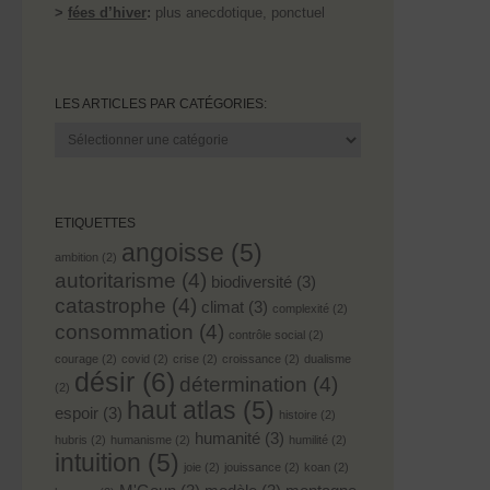
>
fées d’hiver
:
plus anecdotique, ponctuel
LES ARTICLES PAR CATÉGORIES:
Les
articles
par
catégories:
ETIQUETTES
angoisse
(5)
ambition
(2)
autoritarisme
(4)
biodiversité
(3)
catastrophe
(4)
climat
(3)
complexité
(2)
consommation
(4)
contrôle social
(2)
courage
(2)
covid
(2)
crise
(2)
croissance
(2)
dualisme
désir
(6)
détermination
(4)
(2)
haut atlas
(5)
espoir
(3)
histoire
(2)
humanité
(3)
hubris
(2)
humanisme
(2)
humilité
(2)
intuition
(5)
joie
(2)
jouissance
(2)
koan
(2)