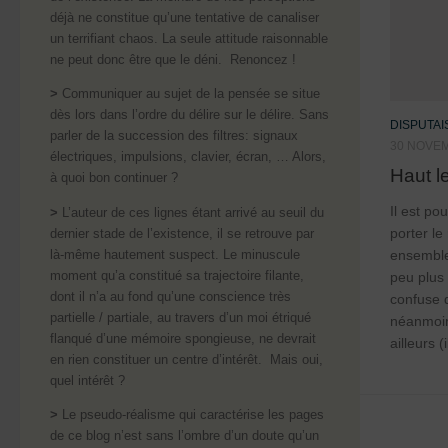
déjà ne constitue qu’une tentative de canaliser
un terrifiant chaos. La seule attitude raisonnable
ne peut donc être que le déni. Renoncez !
>
Communiquer au sujet de la pensée se situe
dès lors dans l’ordre du délire sur le délire. Sans
DISPUTA
parler de la succession des filtres: signaux
30 NOVE
électriques, impulsions, clavier, écran, … Alors,
Haut l
à quoi bon continuer ?
Il est p
>
L’auteur de ces lignes étant arrivé au seuil du
porter le
dernier stade de l’existence, il se retrouve par
là-même hautement suspect. Le minuscule
ensemble
moment qu’a constitué sa trajectoire filante,
peu plus 
dont il n’a au fond qu’une conscience très
confuse 
partielle / partiale, au travers d’un moi étriqué
néanmoin
flanqué d’une mémoire spongieuse, ne devrait
ailleurs (
en rien constituer un centre d’intérêt. Mais oui,
quel intérêt ?
>
Le pseudo-réalisme qui caractérise les pages
de ce blog n’est sans l’ombre d’un doute qu’un