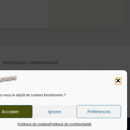
POLITIQUE DE CONFIDENTIALITÉ
Les cookies utilisés sont limités aux cookies personnels. Les
statistiques de visites sont auto-hébergées.
Pour plus d’informations
cliquer ici.
Voir aussi ‘
politique de
cookies
‘.
z-vous le dépôt de cookies fonctionnels ?
Accepter
Ignorer
Préférences
Politique de cookies
Politique de confidentialité