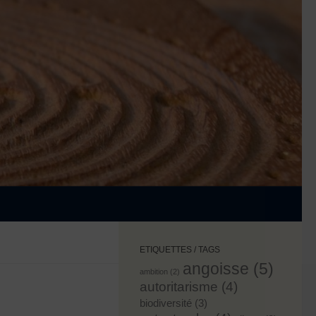
ETIQUETTES / TAGS
angoisse
(5)
ambition
(2)
autoritarisme
(4)
biodiversité
(3)