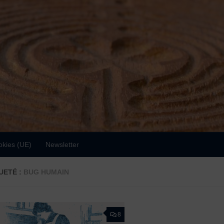
okies (UE)
Newsletter
UETÉ :
BUG HUMAIN
8