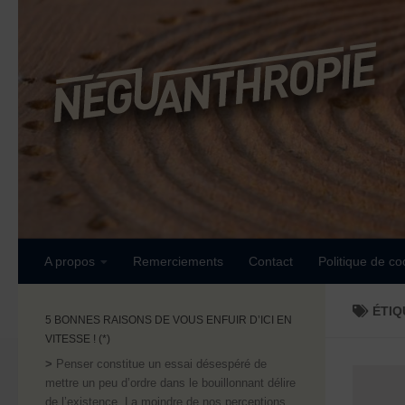
Skip to content
A propos
Remerciements
Contact
Politique de co
ÉTIQ
5 BONNES RAISONS DE VOUS ENFUIR D’ICI EN
VITESSE ! (*)
>
Penser constitue un essai désespéré de
mettre un peu d’ordre dans le bouillonnant délire
de l’existence. La moindre de nos perceptions