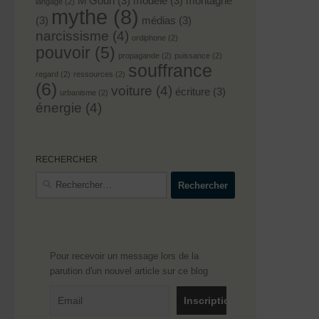
M'Goun
(3)
modèle
(3)
montagne
langage
(2)
mythe
(8)
(3)
médias
(3)
narcissisme
(4)
ordiphone
(2)
pouvoir
(5)
propagande
(2)
puissance
(2)
souffrance
regard
(2)
ressources
(2)
(6)
voiture
(4)
écriture
(3)
urbanisme
(2)
énergie
(4)
RECHERCHER
Rechercher :
Pour recevoir un message lors de la
parution d'un nouvel article sur ce blog