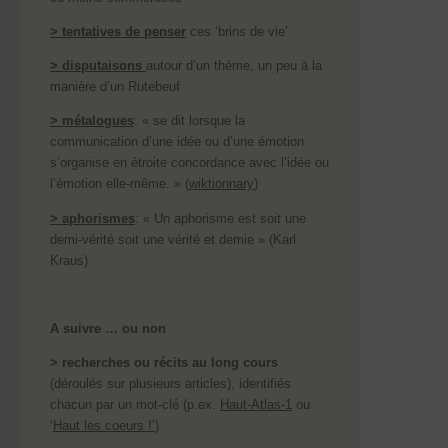
> tentatives de penser
ces ‘brins de vie’
> disputaisons
autour d’un thème, un peu à la
manière d’un Rutebeuf
> métalogues
: « se dit lorsque la
communication d’une idée ou d’une émotion
s’organise en étroite concordance avec l’idée ou
l’émotion elle-même. » (
wiktionnary
)
> aphorismes
: « Un aphorisme est soit une
demi-vérité soit une vérité et demie » (Karl
Kraus)
A suivre … ou non
> recherches ou récits au long cours
(déroulés sur plusieurs articles), identifiés
chacun par un mot-clé (p.ex.
Haut-Atlas-1
ou
‘
Haut les coeurs !’
)