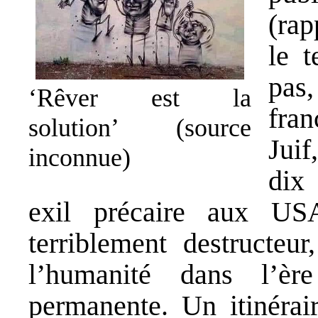
(rap
le 
pas
‘Rêver est la
fra
solution’ (source
Juif
inconnue)
dix
exil précaire aux US
terriblement destructeur
l’humanité dans l’è
permanente. Un itinérai