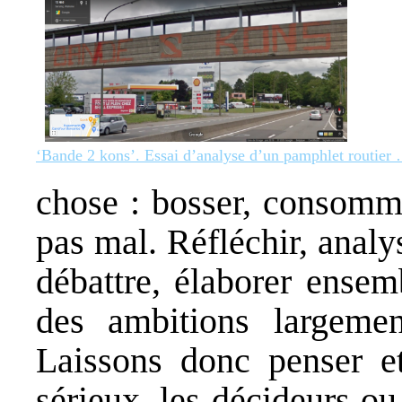
‘Bande 2 kons’. Essai d’analyse d’un pamphlet routier
chose : bosser, consomme
pas mal. Réfléchir, anal
débattre, élaborer ensem
des ambitions largeme
Laissons donc penser e
sérieux, les décideurs ou